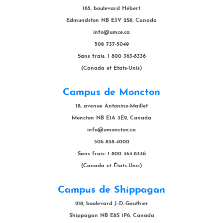
165, boulevard Hébert
Edmundston NB E3V 2S8, Canada
info@umce.ca
506 737-5049
Sans frais: 1 800 363-8336
(Canada et États-Unis)
Campus de Moncton
18, avenue Antonine-Maillet
Moncton NB E1A 3E9, Canada
info@umoncton.ca
506 858-4000
Sans frais: 1 800 363-8336
(Canada et États-Unis)
Campus de Shippagan
218, boulevard J.-D.-Gauthier
Shippagan NB E8S 1P6, Canada