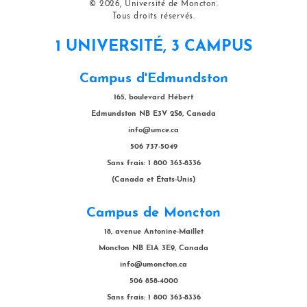
© 2026, Université de Moncton.
Tous droits réservés.
1 UNIVERSITÉ, 3 CAMPUS
Campus d'Edmundston
165, boulevard Hébert
Edmundston NB E3V 2S8, Canada
info@umce.ca
506 737-5049
Sans frais: 1 800 363-8336
(Canada et États-Unis)
Campus de Moncton
18, avenue Antonine-Maillet
Moncton NB E1A 3E9, Canada
info@umoncton.ca
506 858-4000
Sans frais: 1 800 363-8336