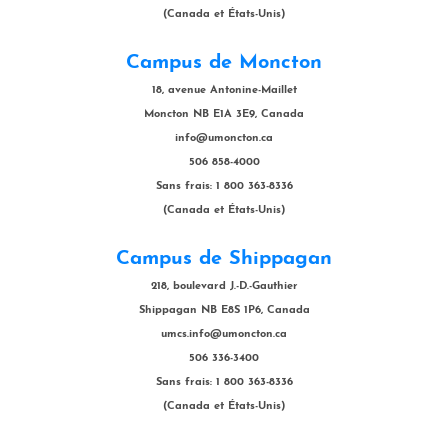
(Canada et États-Unis)
Campus de Moncton
18, avenue Antonine-Maillet
Moncton NB E1A 3E9, Canada
info@umoncton.ca
506 858-4000
Sans frais: 1 800 363-8336
(Canada et États-Unis)
Campus de Shippagan
218, boulevard J.-D.-Gauthier
Shippagan NB E8S 1P6, Canada
umcs.info@umoncton.ca
506 336-3400
Sans frais: 1 800 363-8336
(Canada et États-Unis)