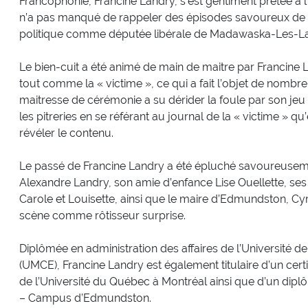
Francophonie, Francine Landry, s’est gentiment prêtée à l
n’a pas manqué de rappeler des épisodes savoureux de 
politique comme députée libérale de Madawaska-Les-L
Le bien-cuit a été animé de main de maitre par Francine La
tout comme la « victime », ce qui a fait l’objet de nomb
maitresse de cérémonie a su dérider la foule par son je
les pitreries en se référant au journal de la « victime » q
révéler le contenu.
Le passé de Francine Landry a été épluché savoureuseme
Alexandre Landry, son amie d’enfance Lise Ouellette, ses 
Carole et Louisette, ainsi que le maire d’Edmundston, Cyri
scène comme rôtisseur surprise.
Diplômée en administration des affaires de l’Universit
(UMCE), Francine Landry est également titulaire d’un ce
de l’Université du Québec à Montréal ainsi que d’un dip
– Campus d’Edmundston.