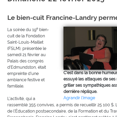
Le bien-cuit Francine-Landry perm
e
La soirée du 19
bien-
cuit de la Fondation
Saint-Louis-Maillet
(FSLM), présentée le
samedi 21 février au
Palais des congrès
d’Edmundston, était
C’est dans la bonne humeur 
empreinte d’une
essuyé les attaques de ses r
ambiance festive et
griller ses sympathiques assa
familiale.
dernière réplique.
Agrandir l'image
L’activité, qui a
rassemblé 355 convives, a permis de recueillir 25 100 $. La
de l’Éducation postsecondaire, de la Formation et du Trav