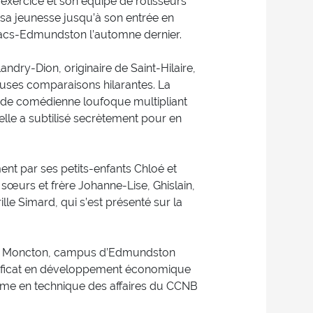
’exercice et son équipe de rôtisseurs
sa jeunesse jusqu’à son entrée en
acs-Edmundston l’automne dernier.
ndry-Dion, originaire de Saint-Hilaire,
reuses comparaisons hilarantes. La
u de comédienne loufoque multipliant
u’elle a subtilisé secrètement pour en
nt par ses petits-enfants Chloé et
sœurs et frère Johanne-Lise, Ghislain,
lle Simard, qui s’est présenté sur la
é de Moncton, campus d’Edmundston
rtificat en développement économique
lôme en technique des affaires du CCNB