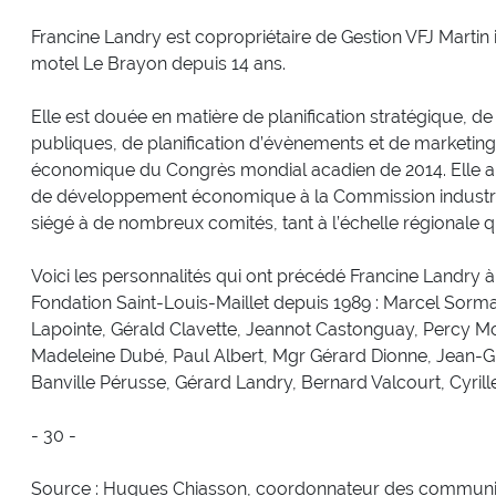
Francine Landry est copropriétaire de Gestion VFJ Martin i
motel Le Brayon depuis 14 ans.
Elle est douée en matière de planification stratégique, de
publiques, de planification d’évènements et de marketing
économique du Congrès mondial acadien de 2014. Elle a au
de développement économique à la Commission industriel
siégé à de nombreux comités, tant à l’échelle régionale q
Voici les personnalités qui ont précédé Francine Landry à 
Fondation Saint-Louis-Maillet depuis 1989 : Marcel Sorm
Lapointe, Gérald Clavette, Jeannot Castonguay, Percy Moc
Madeleine Dubé, Paul Albert, Mgr Gérard Dionne, Jean-Gu
Banville Pérusse, Gérard Landry, Bernard Valcourt, Cyril
- 30 -
Source : Hugues Chiasson, coordonnateur des communic