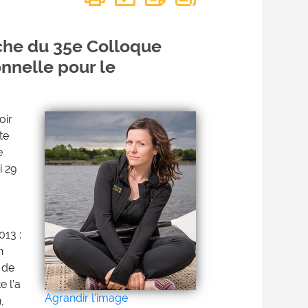
iche du 35e Colloque
onnelle pour le
oir
te
e
i 29
013 :
n
 de
e l’a
Agrandir l'image
,