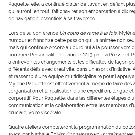
Paquette, elle, a continué d’aller de l’avant en défiant p
qui auront, en tout, fait chavirer son embarcation à dix r
de navigation, essentiels à sa traversée.
Lors de sa conférence
Un coup de rame à la fois
, Mylèn
humour et franchise cette passion qui l’a animée non seu
mais qui continue encore aujourd’hui à la pousser vers d
nommée Personnalité de l’année 2013 par La Presse et R
à entrevoir les changements et les difficultés de façon pos
différents défis avec créativité, dans un esprit d’initiati
et rassemblé une équipe multidisciplinaire pour l’appuyer 
Mylène Paquette est effectivement à même de faire des a
l’organisation et la réalisation d’une expédition, longue et
corporatif. Pour Paquette, dans les différentes étapes d’un 
communication et la collaboration entre les membres d’
cruciale, voire viscérale.
Quatre ateliers complèteront la programmation du collo
trucs
, par Nathalie Boivin;
Connaissez-vous vraiment les t