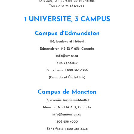
© 2026, Université de Moncton.
Tous droits réservés.
1 UNIVERSITÉ, 3 CAMPUS
Campus d'Edmundston
165, boulevard Hébert
Edmundston NB E3V 2S8, Canada
info@umce.ca
506 737-5049
Sans frais: 1 800 363-8336
(Canada et États-Unis)
Campus de Moncton
18, avenue Antonine-Maillet
Moncton NB E1A 3E9, Canada
info@umoncton.ca
506 858-4000
Sans frais: 1 800 363-8336