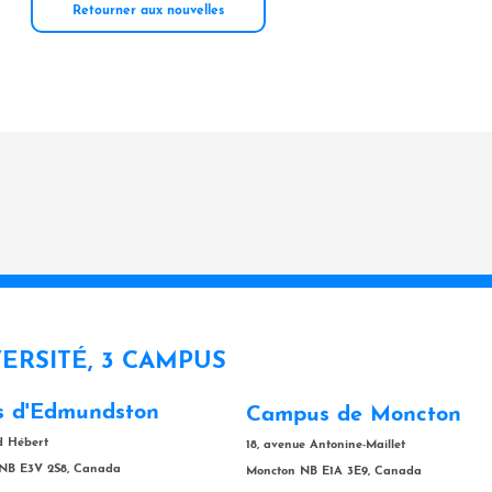
Retourner aux nouvelles
VERSITÉ, 3 CAMPUS
 d'Edmundston
Campus de Moncton
rd Hébert
18, avenue Antonine-Maillet
NB E3V 2S8, Canada
Moncton NB E1A 3E9, Canada