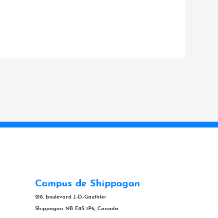
Campus de Shippagan
218, boulevard J.-D.-Gauthier
Shippagan NB E8S 1P6, Canada