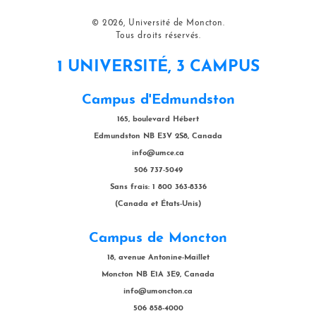
© 2026, Université de Moncton.
Tous droits réservés.
1 UNIVERSITÉ, 3 CAMPUS
Campus d'Edmundston
165, boulevard Hébert
Edmundston NB E3V 2S8, Canada
info@umce.ca
506 737-5049
Sans frais: 1 800 363-8336
(Canada et États-Unis)
Campus de Moncton
18, avenue Antonine-Maillet
Moncton NB E1A 3E9, Canada
info@umoncton.ca
506 858-4000