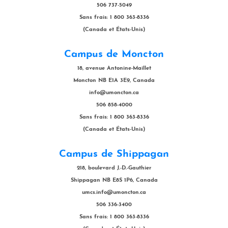
506 737-5049
Sans frais: 1 800 363-8336
(Canada et États-Unis)
Campus de Moncton
18, avenue Antonine-Maillet
Moncton NB E1A 3E9, Canada
info@umoncton.ca
506 858-4000
Sans frais: 1 800 363-8336
(Canada et États-Unis)
Campus de Shippagan
218, boulevard J.-D.-Gauthier
Shippagan NB E8S 1P6, Canada
umcs.info@umoncton.ca
506 336-3400
Sans frais: 1 800 363-8336