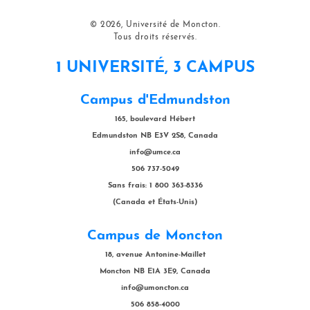
© 2026, Université de Moncton.
Tous droits réservés.
1 UNIVERSITÉ, 3 CAMPUS
Campus d'Edmundston
165, boulevard Hébert
Edmundston NB E3V 2S8, Canada
info@umce.ca
506 737-5049
Sans frais: 1 800 363-8336
(Canada et États-Unis)
Campus de Moncton
18, avenue Antonine-Maillet
Moncton NB E1A 3E9, Canada
info@umoncton.ca
506 858-4000