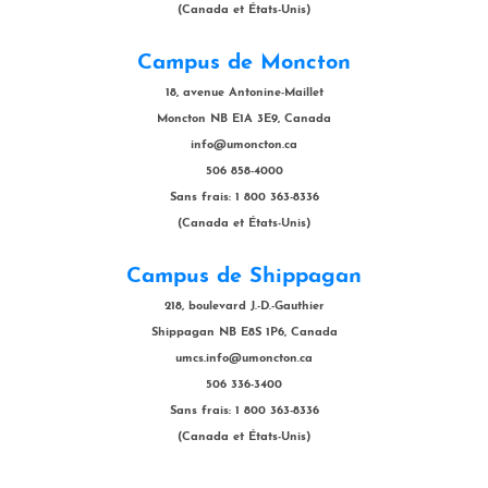
(Canada et États-Unis)
Campus de Moncton
18, avenue Antonine-Maillet
Moncton NB E1A 3E9, Canada
info@umoncton.ca
506 858-4000
Sans frais: 1 800 363-8336
(Canada et États-Unis)
Campus de Shippagan
218, boulevard J.-D.-Gauthier
Shippagan NB E8S 1P6, Canada
umcs.info@umoncton.ca
506 336-3400
Sans frais: 1 800 363-8336
(Canada et États-Unis)