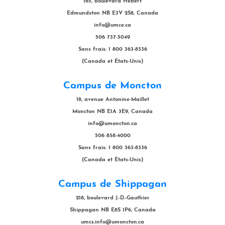
165, boulevard Hébert
Edmundston NB E3V 2S8, Canada
info@umce.ca
506 737-5049
Sans frais: 1 800 363-8336
(Canada et États-Unis)
Campus de Moncton
18, avenue Antonine-Maillet
Moncton NB E1A 3E9, Canada
info@umoncton.ca
506 858-4000
Sans frais: 1 800 363-8336
(Canada et États-Unis)
Campus de Shippagan
218, boulevard J.-D.-Gauthier
Shippagan NB E8S 1P6, Canada
umcs.info@umoncton.ca