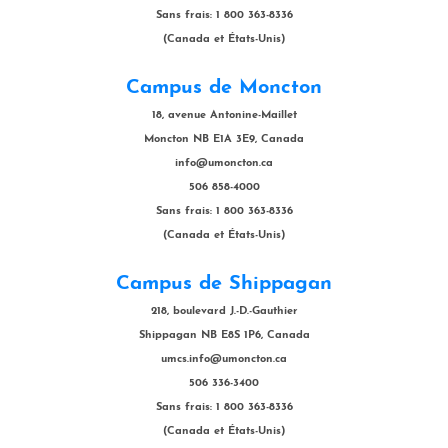
Sans frais: 1 800 363-8336
(Canada et États-Unis)
Campus de Moncton
18, avenue Antonine-Maillet
Moncton NB E1A 3E9, Canada
info@umoncton.ca
506 858-4000
Sans frais: 1 800 363-8336
(Canada et États-Unis)
Campus de Shippagan
218, boulevard J.-D.-Gauthier
Shippagan NB E8S 1P6, Canada
umcs.info@umoncton.ca
506 336-3400
Sans frais: 1 800 363-8336
(Canada et États-Unis)