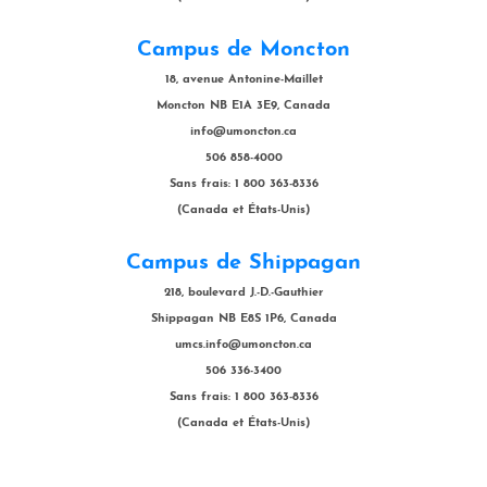
Campus de Moncton
18, avenue Antonine-Maillet
Moncton NB E1A 3E9, Canada
info@umoncton.ca
506 858-4000
Sans frais: 1 800 363-8336
(Canada et États-Unis)
Campus de Shippagan
218, boulevard J.-D.-Gauthier
Shippagan NB E8S 1P6, Canada
umcs.info@umoncton.ca
506 336-3400
Sans frais: 1 800 363-8336
(Canada et États-Unis)