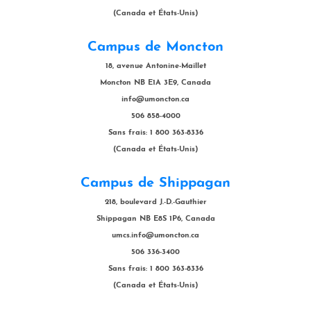
(Canada et États-Unis)
Campus de Moncton
18, avenue Antonine-Maillet
Moncton NB E1A 3E9, Canada
info@umoncton.ca
506 858-4000
Sans frais: 1 800 363-8336
(Canada et États-Unis)
Campus de Shippagan
218, boulevard J.-D.-Gauthier
Shippagan NB E8S 1P6, Canada
umcs.info@umoncton.ca
506 336-3400
Sans frais: 1 800 363-8336
(Canada et États-Unis)