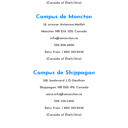
(Canada et États-Unis)
Campus de Moncton
18, avenue Antonine-Maillet
Moncton NB E1A 3E9, Canada
info@umoncton.ca
506 858-4000
Sans frais: 1 800 363-8336
(Canada et États-Unis)
Campus de Shippagan
218, boulevard J.-D.-Gauthier
Shippagan NB E8S 1P6, Canada
umcs.info@umoncton.ca
506 336-3400
Sans frais: 1 800 363-8336
(Canada et États-Unis)