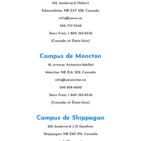
165, boulevard Hébert
Edmundston NB E3V 2S8, Canada
info@umce.ca
506 737-5049
Sans frais: 1 800 363-8336
(Canada et États-Unis)
Campus de Moncton
18, avenue Antonine-Maillet
Moncton NB E1A 3E9, Canada
info@umoncton.ca
506 858-4000
Sans frais: 1 800 363-8336
(Canada et États-Unis)
Campus de Shippagan
218, boulevard J.-D.-Gauthier
Shippagan NB E8S 1P6, Canada