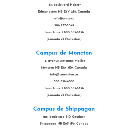
165, boulevard Hébert
Edmundston NB E3V 2S8, Canada
info@umce.ca
506 737-5049
Sans frais: 1 800 363-8336
(Canada et États-Unis)
Campus de Moncton
18, avenue Antonine-Maillet
Moncton NB E1A 3E9, Canada
info@umoncton.ca
506 858-4000
Sans frais: 1 800 363-8336
(Canada et États-Unis)
Campus de Shippagan
218, boulevard J.-D.-Gauthier
Shippagan NB E8S 1P6, Canada