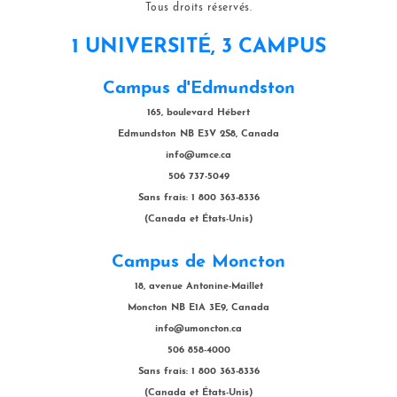
Tous droits réservés.
1 UNIVERSITÉ, 3 CAMPUS
Campus d'Edmundston
165, boulevard Hébert
Edmundston NB E3V 2S8, Canada
info@umce.ca
506 737-5049
Sans frais: 1 800 363-8336
(Canada et États-Unis)
Campus de Moncton
18, avenue Antonine-Maillet
Moncton NB E1A 3E9, Canada
info@umoncton.ca
506 858-4000
Sans frais: 1 800 363-8336
(Canada et États-Unis)