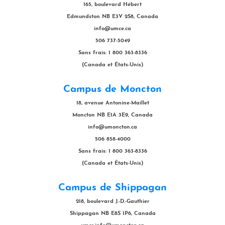
165, boulevard Hébert
Edmundston NB E3V 2S8, Canada
info@umce.ca
506 737-5049
Sans frais: 1 800 363-8336
(Canada et États-Unis)
Campus de Moncton
18, avenue Antonine-Maillet
Moncton NB E1A 3E9, Canada
info@umoncton.ca
506 858-4000
Sans frais: 1 800 363-8336
(Canada et États-Unis)
Campus de Shippagan
218, boulevard J.-D.-Gauthier
Shippagan NB E8S 1P6, Canada