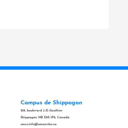
Campus de Shippagan
218, boulevard J.-D.-Gauthier
Shippagan NB E8S 1P6, Canada
umcs.info@umoncton.ca