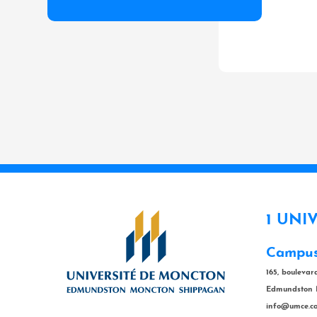
1 UNI
Campus
165, bouleva
Edmundston 
info@umce.c