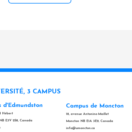
VERSITÉ, 3 CAMPUS
 d'Edmundston
Campus de Moncton
rd Hébert
18, avenue Antonine-Maillet
NB E3V 2S8, Canada
Moncton NB E1A 3E9, Canada
a
info@umoncton.ca