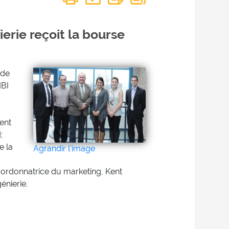
erie reçoit la bourse
 de
MBI
gent
;
e la
Agrandir l'image
coordonnatrice du marketing, Kent
énierie.