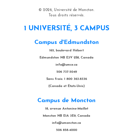
© 2026, Université de Moncton.
Tous droits réservés.
1 UNIVERSITÉ, 3 CAMPUS
Campus d'Edmundston
165, boulevard Hébert
Edmundston NB E3V 2S8, Canada
info@umce.ca
506 737-5049
Sans frais: 1 800 363-8336
(Canada et États-Unis)
Campus de Moncton
18, avenue Antonine-Maillet
Moncton NB E1A 3E9, Canada
info@umoncton.ca
506 858-4000