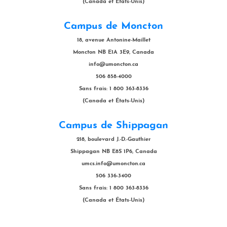
(Canada et États-Unis)
Campus de Moncton
18, avenue Antonine-Maillet
Moncton NB E1A 3E9, Canada
info@umoncton.ca
506 858-4000
Sans frais: 1 800 363-8336
(Canada et États-Unis)
Campus de Shippagan
218, boulevard J.-D.-Gauthier
Shippagan NB E8S 1P6, Canada
umcs.info@umoncton.ca
506 336-3400
Sans frais: 1 800 363-8336
(Canada et États-Unis)