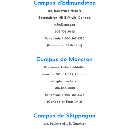
Campus d'Edmundston
165, boulevard Hébert
Edmundston NB E3V 2S8, Canada
info@umce.ca
506 737-5049
Sans frais: 1 800 363-8336
(Canada et États-Unis)
Campus de Moncton
18, avenue Antonine-Maillet
Moncton NB E1A 3E9, Canada
info@umoncton.ca
506 858-4000
Sans frais: 1 800 363-8336
(Canada et États-Unis)
Campus de Shippagan
218, boulevard J.-D.-Gauthier