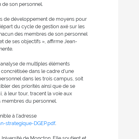
n de son personnel.
ssus de développement de moyens pour
e départ du cycle de gestion axé sur les
de chacun des membres de son personnel
t de ses objectifs », affirme Jean-
nente.
 l’analyse de multiples éléments
t concrétisée dans le cadre d’une
personnel dans les trois campus, soit
ler des priorités ainsi que de se
, à leur tour, tracent la voie aux
es membres du personnel.
nible à l’adresse
n-strategique-DGEP.pdf
.
niversité de Moncton. Elle soutient et