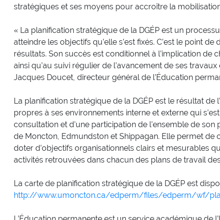
stratégiques et ses moyens pour accroître la mobilisatio
« La planification stratégique de la DGÉP est un proce
atteindre les objectifs qu’elle s’est fixés. C’est le point d
résultats. Son succès est conditionnel à l’implication 
ainsi qu’au suivi régulier de l’avancement de ses travaux e
Jacques Doucet, directeur général de l’Éducation perma
La planification stratégique de la DGÉP est le résultat de
propres à ses environnements interne et externe qui s’es
consultation et d'une participation de l’ensemble de son 
de Moncton, Edmundston et Shippagan. Elle permet de cib
doter d’objectifs organisationnels clairs et mesurables qui
activités retrouvées dans chacun des plans de travail d
La carte de planification stratégique de la DGÉP est dispo
http://www.umoncton.ca/edperm/files/edperm/wf/pla
L’Éducation permanente est un service académique de l’U