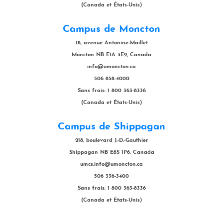
(Canada et États-Unis)
Campus de Moncton
18, avenue Antonine-Maillet
Moncton NB E1A 3E9, Canada
info@umoncton.ca
506 858-4000
Sans frais: 1 800 363-8336
(Canada et États-Unis)
Campus de Shippagan
218, boulevard J.-D.-Gauthier
Shippagan NB E8S 1P6, Canada
umcs.info@umoncton.ca
506 336-3400
Sans frais: 1 800 363-8336
(Canada et États-Unis)