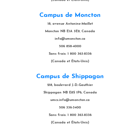
(Canada et États-Unis)
Campus de Moncton
18, avenue Antonine-Maillet
Moncton NB E1A 3E9, Canada
info@umoncton.ca
506 858-4000
Sans frais: 1 800 363-8336
(Canada et États-Unis)
Campus de Shippagan
218, boulevard J.-D.-Gauthier
Shippagan NB E8S 1P6, Canada
umcs.info@umoncton.ca
506 336-3400
Sans frais: 1 800 363-8336
(Canada et États-Unis)