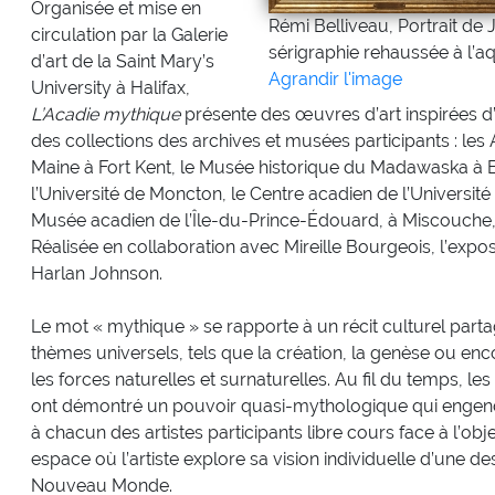
Organisée et mise en
Rémi Belliveau, Portrait de 
circulation par la Galerie
sérigraphie rehaussée à l’aq
d’art de la Saint Mary’s
Agrandir l'image
University à Halifax,
L’Acadie mythique
présente des œuvres d’art inspirées d
des collections des archives et musées participants : les
Maine à Fort Kent, le Musée historique du Madawaska à
l’Université de Moncton, le Centre acadien de l’Universit
Musée acadien de l’Île-du-Prince-Édouard, à Miscouche, 
Réalisée en collaboration avec Mireille Bourgeois, l’exposi
Harlan Johnson.
Le mot « mythique » se rapporte à un récit culturel parta
thèmes universels, tels que la création, la genèse ou enco
les forces naturelles et surnaturelles. Au fil du temps, l
ont démontré un pouvoir quasi-mythologique qui engend
à chacun des artistes participants libre cours face à l’obje
espace où l’artiste explore sa vision individuelle d’une d
Nouveau Monde.