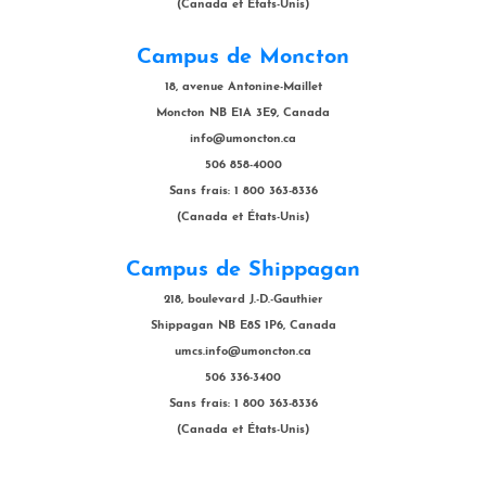
(Canada et États-Unis)
Campus de Moncton
18, avenue Antonine-Maillet
Moncton NB E1A 3E9, Canada
info@umoncton.ca
506 858-4000
Sans frais: 1 800 363-8336
(Canada et États-Unis)
Campus de Shippagan
218, boulevard J.-D.-Gauthier
Shippagan NB E8S 1P6, Canada
umcs.info@umoncton.ca
506 336-3400
Sans frais: 1 800 363-8336
(Canada et États-Unis)