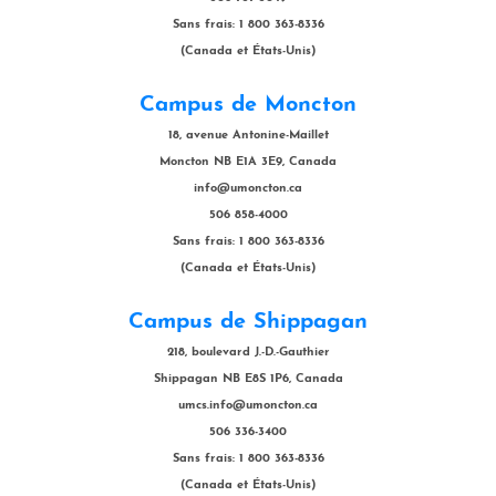
Sans frais: 1 800 363-8336
(Canada et États-Unis)
Campus de Moncton
18, avenue Antonine-Maillet
Moncton NB E1A 3E9, Canada
info@umoncton.ca
506 858-4000
Sans frais: 1 800 363-8336
(Canada et États-Unis)
Campus de Shippagan
218, boulevard J.-D.-Gauthier
Shippagan NB E8S 1P6, Canada
umcs.info@umoncton.ca
506 336-3400
Sans frais: 1 800 363-8336
(Canada et États-Unis)