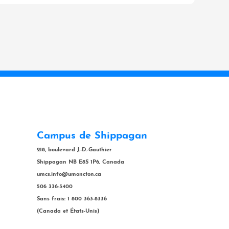
Campus de Shippagan
218, boulevard J.-D.-Gauthier
Shippagan NB E8S 1P6, Canada
umcs.info@umoncton.ca
506 336-3400
Sans frais: 1 800 363-8336
(Canada et États-Unis)