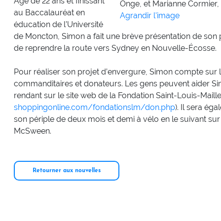
Âgé de 22 ans et finissant
Onge, et Marianne Cormier, 
au Baccalauréat en
Agrandir l'image
éducation de l’Université
de Moncton, Simon a fait une brève présentation de son p
de reprendre la route vers Sydney en Nouvelle-Écosse.
Pour réaliser son projet d’envergure, Simon compte sur l
commanditaires et donateurs. Les gens peuvent aider Sim
rendant sur le site web de la Fondation Saint-Louis-Maillet
shoppingonline.com/fondationslm/don.php
). Il sera é
son périple de deux mois et demi à vélo en le suivant su
McSween.
Retourner aux nouvelles