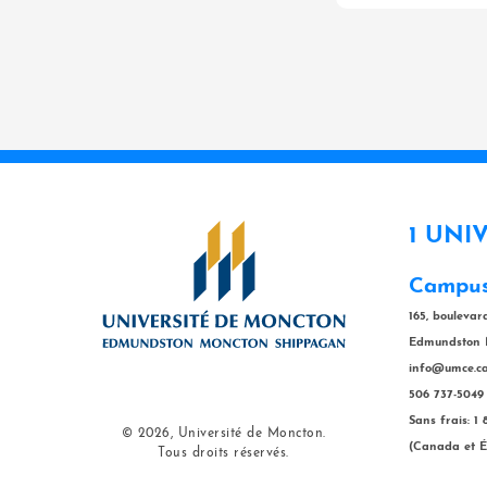
1 UNI
Campus
165, bouleva
Edmundston 
info@umce.c
506 737-5049
Sans frais: 1
© 2026, Université de Moncton.
(Canada et É
Tous droits réservés.