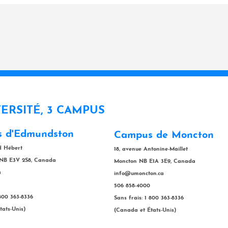
VERSITÉ, 3 CAMPUS
 d'Edmundston
Campus de Moncton
rd Hébert
18, avenue Antonine-Maillet
NB E3V 2S8, Canada
Moncton NB E1A 3E9, Canada
a
info@umoncton.ca
506 858-4000
 800 363-8336
Sans frais: 1 800 363-8336
tats-Unis)
(Canada et États-Unis)