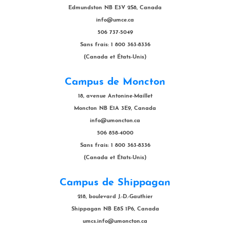
Edmundston NB E3V 2S8, Canada
info@umce.ca
506 737-5049
Sans frais: 1 800 363-8336
(Canada et États-Unis)
Campus de Moncton
18, avenue Antonine-Maillet
Moncton NB E1A 3E9, Canada
info@umoncton.ca
506 858-4000
Sans frais: 1 800 363-8336
(Canada et États-Unis)
Campus de Shippagan
218, boulevard J.-D.-Gauthier
Shippagan NB E8S 1P6, Canada
umcs.info@umoncton.ca