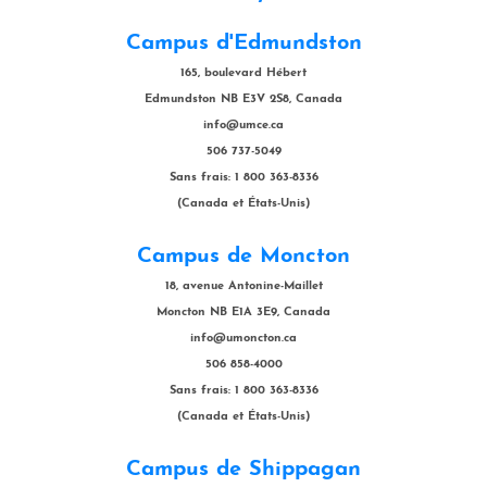
Campus d'Edmundston
165, boulevard Hébert
Edmundston NB E3V 2S8, Canada
info@umce.ca
506 737-5049
Sans frais: 1 800 363-8336
(Canada et États-Unis)
Campus de Moncton
18, avenue Antonine-Maillet
Moncton NB E1A 3E9, Canada
info@umoncton.ca
506 858-4000
Sans frais: 1 800 363-8336
(Canada et États-Unis)
Campus de Shippagan