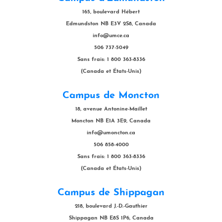
165, boulevard Hébert
Edmundston NB E3V 2S8, Canada
info@umce.ca
506 737-5049
Sans frais: 1 800 363-8336
(Canada et États-Unis)
Campus de Moncton
18, avenue Antonine-Maillet
Moncton NB E1A 3E9, Canada
info@umoncton.ca
506 858-4000
Sans frais: 1 800 363-8336
(Canada et États-Unis)
Campus de Shippagan
218, boulevard J.-D.-Gauthier
Shippagan NB E8S 1P6, Canada