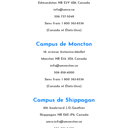
Edmundston NB E3V 2S8, Canada
info@umce.ca
506 737-5049
Sans frais: 1 800 363-8336
(Canada et États-Unis)
Campus de Moncton
18, avenue Antonine-Maillet
Moncton NB E1A 3E9, Canada
info@umoncton.ca
506 858-4000
Sans frais: 1 800 363-8336
(Canada et États-Unis)
Campus de Shippagan
218, boulevard J.-D.-Gauthier
Shippagan NB E8S 1P6, Canada
umcs.info@umoncton.ca