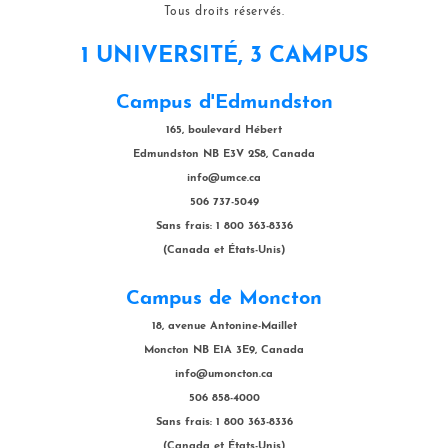
Tous droits réservés.
1 UNIVERSITÉ, 3 CAMPUS
Campus d'Edmundston
165, boulevard Hébert
Edmundston NB E3V 2S8, Canada
info@umce.ca
506 737-5049
Sans frais: 1 800 363-8336
(Canada et États-Unis)
Campus de Moncton
18, avenue Antonine-Maillet
Moncton NB E1A 3E9, Canada
info@umoncton.ca
506 858-4000
Sans frais: 1 800 363-8336
(Canada et États-Unis)