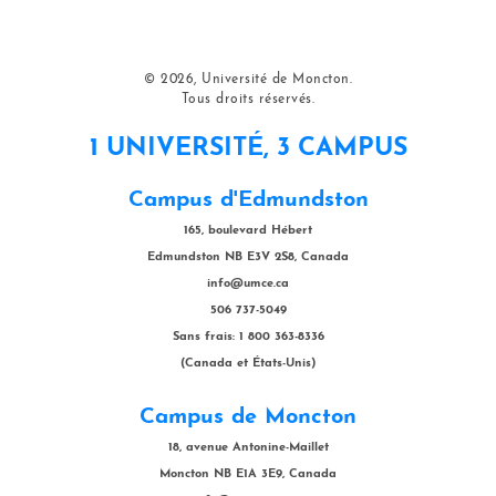
© 2026, Université de Moncton.
Tous droits réservés.
1 UNIVERSITÉ, 3 CAMPUS
Campus d'Edmundston
165, boulevard Hébert
Edmundston NB E3V 2S8, Canada
info@umce.ca
506 737-5049
Sans frais: 1 800 363-8336
(Canada et États-Unis)
Campus de Moncton
18, avenue Antonine-Maillet
Moncton NB E1A 3E9, Canada