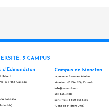
VERSITÉ, 3 CAMPUS
 d'Edmundston
Campus de Moncton
rd Hébert
18, avenue Antonine-Maillet
NB E3V 2S8, Canada
Moncton NB E1A 3E9, Canada
a
info@umoncton.ca
506 858-4000
 800 363-8336
Sans frais: 1 800 363-8336
tats-Unis)
(Canada et États-Unis)