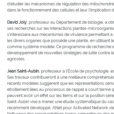
d’étudier les mécanismes de régulation des mitochondri
dans le fonctionnement des cellules et leur l’implicatio
David Joly
, professeur au Département de biologie, a o
ses recherches sur les interactions plantes-microorganism
s'intéressera aux mécanismes de virulence permettant à 
les divers organes que possède une plante, en utilisant 
comme système modèle. Ce programme de recherche aura
développement de nouvelles stratégies de lutte contre l
agricoles.
Jean Saint-Aubin
, professeur à l’École de psychologie, e
Ses travaux contribueront à une meilleure compréhensi
récents modèles suggèrent que les représentations séman
étroitement liées au processus de rappel à court terme q
peuvent avoir un effet sur les items et sur la position s
Saint-Aubin vise à mener une étude systématique du cadr
récemment développé, ANet pour Activated Network view
l’influence des représentations lexico-sémantiques des 