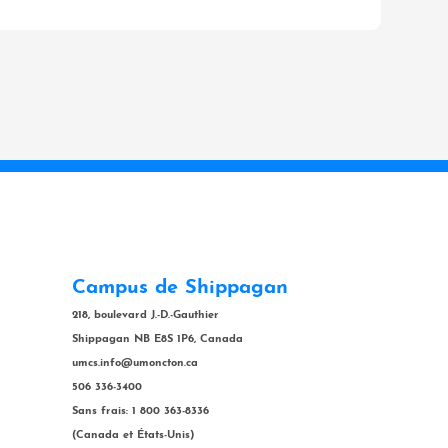
Campus de Shippagan
218, boulevard J.-D.-Gauthier
Shippagan NB E8S 1P6, Canada
umcs.info@umoncton.ca
506 336-3400
Sans frais: 1 800 363-8336
(Canada et États-Unis)