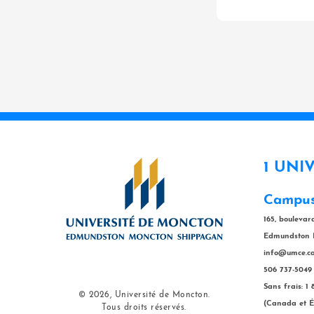
1 UNI
Campus
165, bouleva
Edmundston 
info@umce.c
506 737-5049
Sans frais: 1
© 2026, Université de Moncton.
(Canada et É
Tous droits réservés.