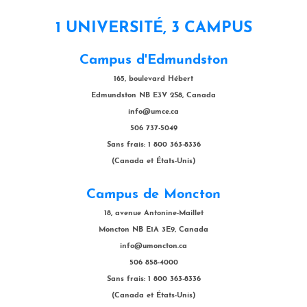
1 UNIVERSITÉ, 3 CAMPUS
Campus d'Edmundston
165, boulevard Hébert
Edmundston NB E3V 2S8, Canada
info@umce.ca
506 737-5049
Sans frais: 1 800 363-8336
(Canada et États-Unis)
Campus de Moncton
18, avenue Antonine-Maillet
Moncton NB E1A 3E9, Canada
info@umoncton.ca
506 858-4000
Sans frais: 1 800 363-8336
(Canada et États-Unis)