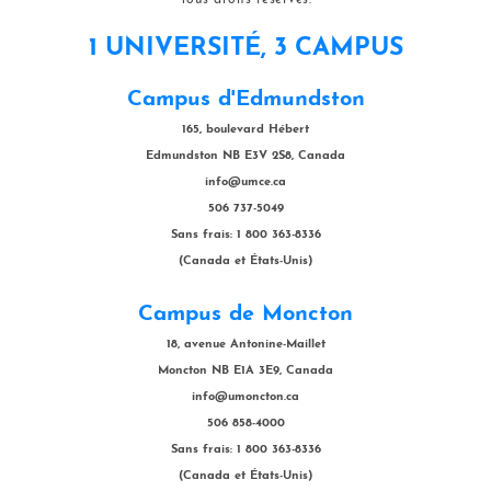
Tous droits réservés.
1 UNIVERSITÉ, 3 CAMPUS
Campus d'Edmundston
165, boulevard Hébert
Edmundston NB E3V 2S8, Canada
info@umce.ca
506 737-5049
Sans frais: 1 800 363-8336
(Canada et États-Unis)
Campus de Moncton
18, avenue Antonine-Maillet
Moncton NB E1A 3E9, Canada
info@umoncton.ca
506 858-4000
Sans frais: 1 800 363-8336
(Canada et États-Unis)