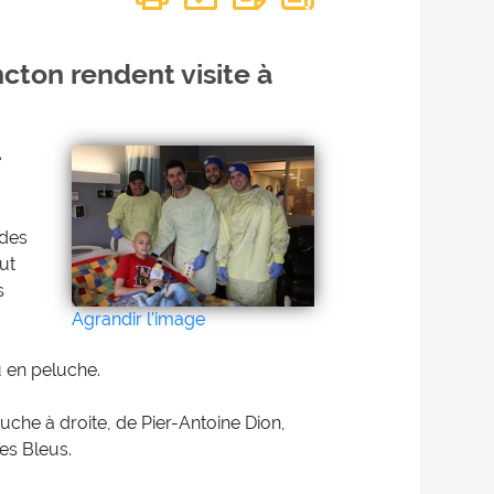
cton rendent visite à
e
 des
ut
s
Agrandir l'image
u en peluche.
uche à droite, de Pier-Antoine Dion,
es Bleus.