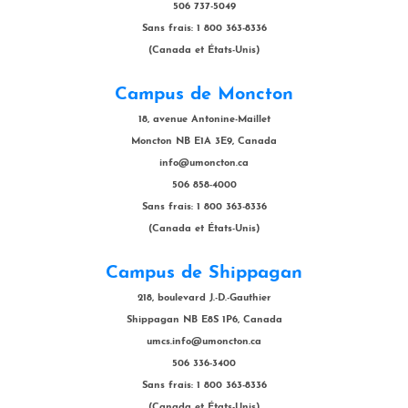
506 737-5049
Sans frais: 1 800 363-8336
(Canada et États-Unis)
Campus de Moncton
18, avenue Antonine-Maillet
Moncton NB E1A 3E9, Canada
info@umoncton.ca
506 858-4000
Sans frais: 1 800 363-8336
(Canada et États-Unis)
Campus de Shippagan
218, boulevard J.-D.-Gauthier
Shippagan NB E8S 1P6, Canada
umcs.info@umoncton.ca
506 336-3400
Sans frais: 1 800 363-8336
(Canada et États-Unis)