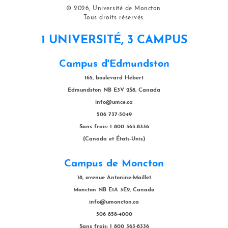
© 2026, Université de Moncton.
Tous droits réservés.
1 UNIVERSITÉ, 3 CAMPUS
Campus d'Edmundston
165, boulevard Hébert
Edmundston NB E3V 2S8, Canada
info@umce.ca
506 737-5049
Sans frais: 1 800 363-8336
(Canada et États-Unis)
Campus de Moncton
18, avenue Antonine-Maillet
Moncton NB E1A 3E9, Canada
info@umoncton.ca
506 858-4000
Sans frais: 1 800 363-8336