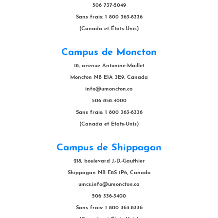
506 737-5049
Sans frais: 1 800 363-8336
(Canada et États-Unis)
Campus de Moncton
18, avenue Antonine-Maillet
Moncton NB E1A 3E9, Canada
info@umoncton.ca
506 858-4000
Sans frais: 1 800 363-8336
(Canada et États-Unis)
Campus de Shippagan
218, boulevard J.-D.-Gauthier
Shippagan NB E8S 1P6, Canada
umcs.info@umoncton.ca
506 336-3400
Sans frais: 1 800 363-8336