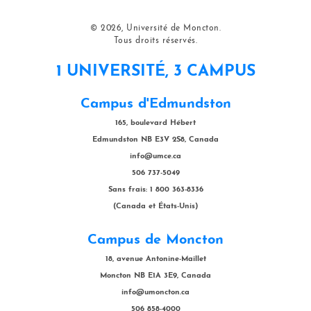
© 2026, Université de Moncton.
Tous droits réservés.
1 UNIVERSITÉ, 3 CAMPUS
Campus d'Edmundston
165, boulevard Hébert
Edmundston NB E3V 2S8, Canada
info@umce.ca
506 737-5049
Sans frais: 1 800 363-8336
(Canada et États-Unis)
Campus de Moncton
18, avenue Antonine-Maillet
Moncton NB E1A 3E9, Canada
info@umoncton.ca
506 858-4000