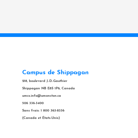
Campus de Shippagan
218, boulevard J.-D.-Gauthier
Shippagan NB E8S 1P6, Canada
umcs.info@umoncton.ca
506 336-3400
Sans frais: 1 800 363-8336
(Canada et États-Unis)