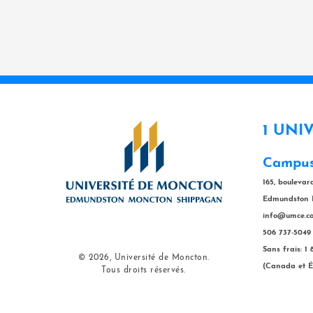
1 UNI
Campus
165, bouleva
Edmundston 
info@umce.c
506 737-5049
Sans frais: 1
© 2026, Université de Moncton.
(Canada et É
Tous droits réservés.