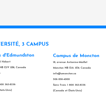
VERSITÉ, 3 CAMPUS
 d'Edmundston
Campus de Moncton
rd Hébert
18, avenue Antonine-Maillet
NB E3V 2S8, Canada
Moncton NB E1A 3E9, Canada
a
info@umoncton.ca
506 858-4000
 800 363-8336
Sans frais: 1 800 363-8336
tats-Unis)
(Canada et États-Unis)