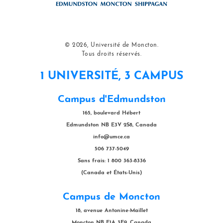
© 2026, Université de Moncton.
Tous droits réservés.
1 UNIVERSITÉ, 3 CAMPUS
Campus d'Edmundston
165, boulevard Hébert
Edmundston NB E3V 2S8, Canada
info@umce.ca
506 737-5049
Sans frais: 1 800 363-8336
(Canada et États-Unis)
Campus de Moncton
18, avenue Antonine-Maillet
Moncton NB E1A 3E9, Canada