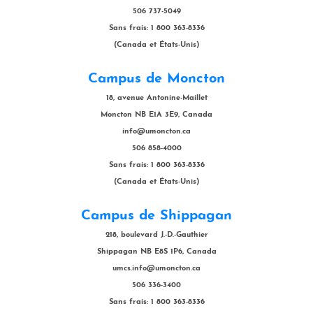
506 737-5049
Sans frais: 1 800 363-8336
(Canada et États-Unis)
Campus de Moncton
18, avenue Antonine-Maillet
Moncton NB E1A 3E9, Canada
info@umoncton.ca
506 858-4000
Sans frais: 1 800 363-8336
(Canada et États-Unis)
Campus de Shippagan
218, boulevard J.-D.-Gauthier
Shippagan NB E8S 1P6, Canada
umcs.info@umoncton.ca
506 336-3400
Sans frais: 1 800 363-8336