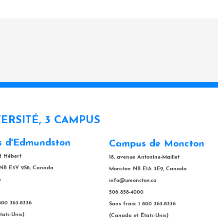
VERSITÉ, 3 CAMPUS
 d'Edmundston
Campus de Moncton
rd Hébert
18, avenue Antonine-Maillet
NB E3V 2S8, Canada
Moncton NB E1A 3E9, Canada
a
info@umoncton.ca
506 858-4000
 800 363-8336
Sans frais: 1 800 363-8336
tats-Unis)
(Canada et États-Unis)