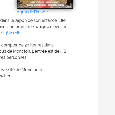
Agrandir l'image
t dans le Japon de son enfance. Elle
inri, son premier et unique élève, un
.ly/1gUF1M6
s à compter de 20 heures dans
us de Moncton. L’entrée est de 5 $
tres personnes.
Université de Moncton à
itter.