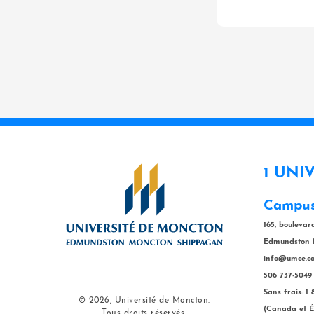
1 UNI
Campus
165, bouleva
Edmundston 
info@umce.c
506 737-5049
Sans frais: 1
© 2026, Université de Moncton.
(Canada et É
Tous droits réservés.