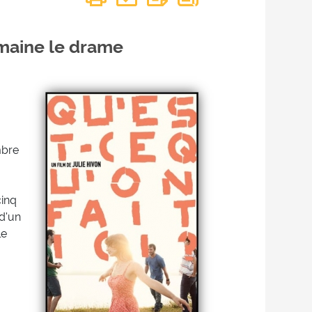
maine le drame
mbre
cinq
d'un
le