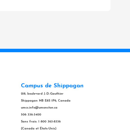
Campus de Shippagan
218, boulevard J.-D.-Gauthier
Shippagan NB E8S 1P6, Canada
umcs.info@umoncton.ca
506 336-3400
Sans frais: 1 800 363-8336
(Canada et États-Unis)