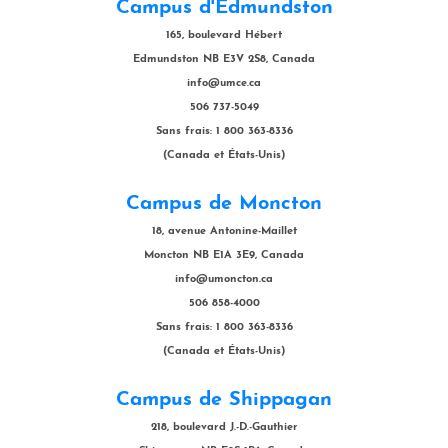
Campus d'Edmundston
165, boulevard Hébert
Edmundston NB E3V 2S8, Canada
info@umce.ca
506 737-5049
Sans frais: 1 800 363-8336
(Canada et États-Unis)
Campus de Moncton
18, avenue Antonine-Maillet
Moncton NB E1A 3E9, Canada
info@umoncton.ca
506 858-4000
Sans frais: 1 800 363-8336
(Canada et États-Unis)
Campus de Shippagan
218, boulevard J.-D.-Gauthier